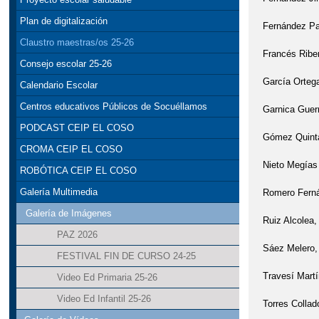
Plan de digitalización
Fernández Pa
Claustro maestras/os 25-26
Francés Rib
Consejo escolar 25-26
García Orte
Calendario Escolar
Centros educativos Públicos de Socuéllamos
Garnica Guer
PODCAST CEIP EL COSO
Gómez Quint
CROMA CEIP EL COSO
Nieto Megía
ROBÓTICA CEIP EL COSO
Galería Multimedia
Romero Fern
Galería de Imágenes
Ruiz Alcolea
PAZ 2026
Sáez Melero
FESTIVAL FIN DE CURSO 24-25
Travesí Mart
Video Ed Primaria 25-26
Video Ed Infantil 25-26
Torres Colla