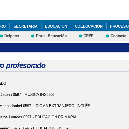
Pasar al
contenido
principal
TRO
SECRETARÍA
EDUCACIÓN
COEDUCACIÓN
PROCESO 
Delphos
Portal Educación
CRFP
Contacto
ro profesorado
ADO
 Cristina 0597 - MÚSICA INGLÉS
, Marina Isabel 0597 - IDIOMA EXTRANJERO: INGLÉS
ustos Lourdes 0597 - EDUCACION PRIMARIA
ménez, Félix 0597 - EDUCACIÓN FÍSICA