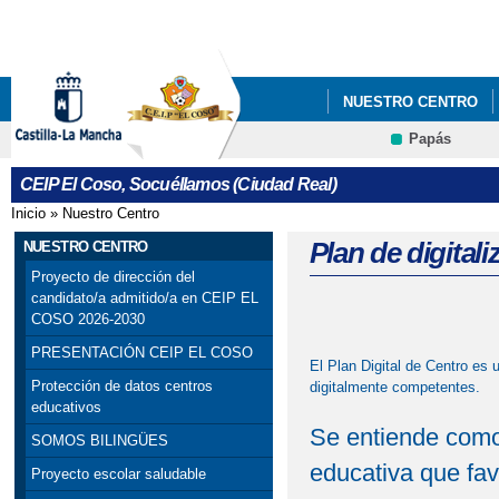
Pa
co
pri
NUESTRO CENTRO
Papás
PROCESO DE ADMISIÓ
CEIP El Coso, Socuéllamos (Ciudad Real)
Inicio
»
Nuestro Centro
Se encuentra usted aquí
Plan de digitali
NUESTRO CENTRO
Proyecto de dirección del
candidato/a admitido/a en CEIP EL
COSO 2026-2030
PRESENTACIÓN CEIP EL COSO
El Plan Digital de Centro es 
Protección de datos centros
digitalmente competentes.
educativos
Se entiende como
SOMOS BILINGÜES
educativa que fav
Proyecto escolar saludable