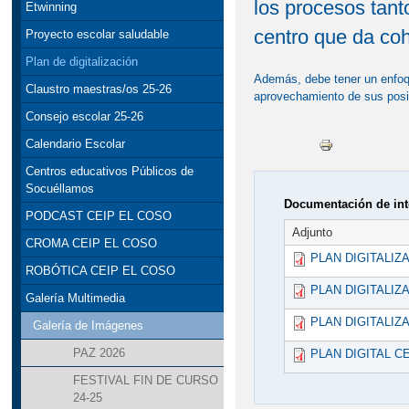
los procesos tan
Etwinning
centro que da coh
Proyecto escolar saludable
Plan de digitalización
Además, debe tener un enfoqu
Claustro maestras/os 25-26
aprovechamiento de sus posib
Consejo escolar 25-26
Calendario Escolar
Centros educativos Públicos de
Socuéllamos
Documentación de int
PODCAST CEIP EL COSO
Adjunto
CROMA CEIP EL COSO
PLAN DIGITALIZA
ROBÓTICA CEIP EL COSO
PLAN DIGITALIZA
Galería Multimedia
PLAN DIGITALIZA
Galería de Imágenes
PAZ 2026
PLAN DIGITAL CE
FESTIVAL FIN DE CURSO
24-25